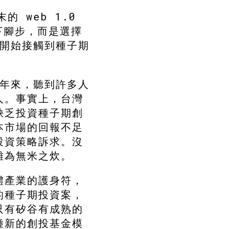
的 web 1.0
下腳步，而是選擇
撞開始接觸到種子期
些年來，聽到許多人
人。事實上，台灣
缺乏投資種子期創
本市場的回報不足
投資策略訴求。沒
難為無米之炊。
體產業的護身符，
的種子期投資案，
只有矽谷有成熟的
種新的創投基金模