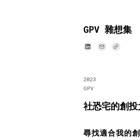
Skip
GPV 雜想集
to
content
2023
GPV
社恐宅的創投
尋找適合我的